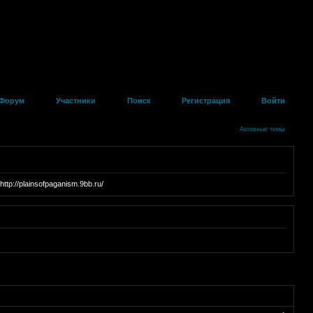
Форум
Участники
Поиск
Регистрация
Войти
Активные темы
plainsofpaganism.9bb.ru/