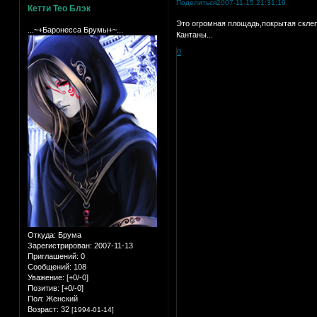
Поделиться
2007-11-15 21:31:19
Кетти Тео Блэк
Это огромная площадь,покрытая скле
...~+Баронесса Брумы+~...
Кантаны...
0
Откуда:
Брума
Зарегистрирован
: 2007-11-13
Приглашений:
0
Сообщений:
108
Уважение:
[+0/-0]
Позитив:
[+0/-0]
Пол:
Женский
Возраст:
32
[1994-01-14]