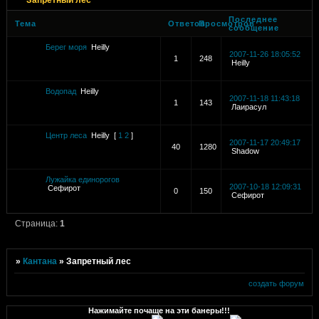
Последнее
Тема
Ответов
Просмотров
сообщение
Берег моря
Heilly
2007-11-26 18:05:52
1
248
Heilly
Водопад
Heilly
2007-11-18 11:43:18
1
143
Лаирасул
Центр леса
Heilly
[
1
2
]
2007-11-17 20:49:17
40
1280
Shadow
Лужайка единорогов
2007-10-18 12:09:31
Сефирот
0
150
Сефирот
Страница:
1
»
Кантана
»
Запретный лес
создать форум
Нажимайте почаще на эти банеры!!!