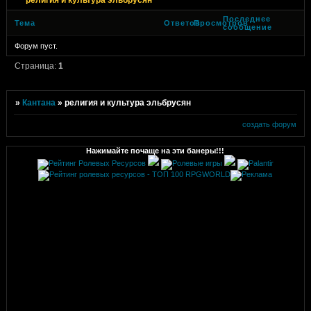
Последнее
Тема
Ответов
Просмотров
сообщение
Форум пуст.
Страница:
1
»
Кантана
»
религия и культура эльбрусян
создать форум
Нажимайте почаще на эти банеры!!!