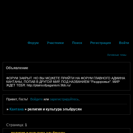
Форум
Участники
Поиск
Регистрация
Войти
Активные темы
Объявление
ФОРУМ ЗАКРЫТ. НО ВЫ МОЖЕТЕ ПРИЙТИ НА ФОРУМ ГЛАВНОГО АДМИНА
КАНТАНЫ, ПОПАВ В ДРУГОЙ МИР, ПОД НАЗВАНИЕМ "Раздорожье". МИР
ЖДЕТ ТЕБЯ: http://plainsofpaganism.9bb.ru/
Привет, Гость!
Войдите
или
зарегистрируйтесь
.
»
Кантана
»
религия и культура эльбрусян
Страница:
1
религия и культура эльбрусян