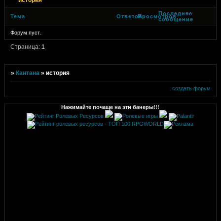
Последнее
Тема
Ответов
Просмотров
сообщение
Форум пуст.
Страница:
1
»
Кантана
»
история
создать форум
Нажимайте почаще на эти банеры!!!