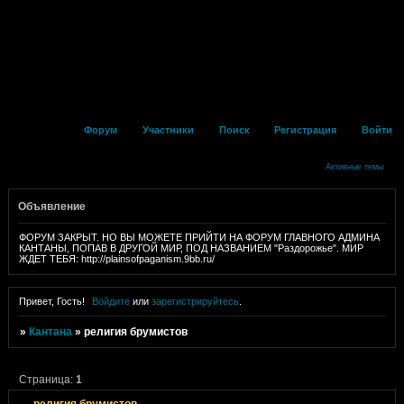
Форум
Участники
Поиск
Регистрация
Войти
Активные темы
Объявление
ФОРУМ ЗАКРЫТ. НО ВЫ МОЖЕТЕ ПРИЙТИ НА ФОРУМ ГЛАВНОГО АДМИНА
КАНТАНЫ, ПОПАВ В ДРУГОЙ МИР, ПОД НАЗВАНИЕМ "Раздорожье". МИР
ЖДЕТ ТЕБЯ: http://plainsofpaganism.9bb.ru/
Привет, Гость!
Войдите
или
зарегистрируйтесь
.
»
Кантана
»
религия брумистов
Страница:
1
религия брумистов