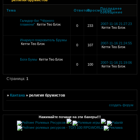
Последнее
Тема
Ответов
Просмотров
сообщение
Галидор-бог "Чёрного
2007-11-16 21:27:23
пламени"
Кетти Тео Блэк
0
233
Кетти Тео Блэк
Инариул-покровитель Брумы
2007-11-16 21:24:55
Кетти Тео Блэк
0
107
Кетти Тео Блэк
Боги Бумы
Кетти Тео Блэк
2007-11-16 21:19:06
0
100
Кетти Тео Блэк
Страница:
1
»
Кантана
»
религия брумистов
создать форум
Нажимайте почаще на эти банеры!!!