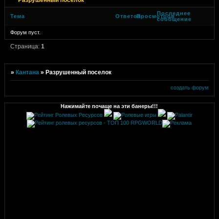
Последнее
Тема
Ответов
Просмотров
сообщение
Форум пуст.
Страница:
1
»
Кантана
»
Разрушенный поселок
создать форум
Нажимайте почаще на эти банеры!!!