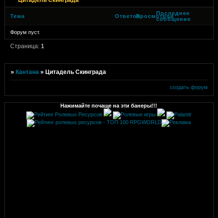
Последнее
Тема
Ответов
Просмотров
сообщение
Форум пуст.
Страница:
1
»
Кантана
»
Цитадель Скинграда
создать форум
Нажимайте почаще на эти банеры!!!