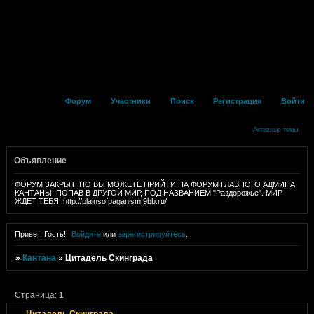
Форум
Участники
Поиск
Регистрация
Войти
Активные темы
Объявление
ФОРУМ ЗАКРЫТ. НО ВЫ МОЖЕТЕ ПРИЙТИ НА ФОРУМ ГЛАВНОГО АДМИНА
КАНТАНЫ, ПОПАВ В ДРУГОЙ МИР, ПОД НАЗВАНИЕМ "Раздорожье". МИР
ЖДЕТ ТЕБЯ: http://plainsofpaganism.9bb.ru/
Привет, Гость!
Войдите
или
зарегистрируйтесь
.
»
Кантана
»
Цитадель Скинграда
Страница:
1
Цитадель Скинграда