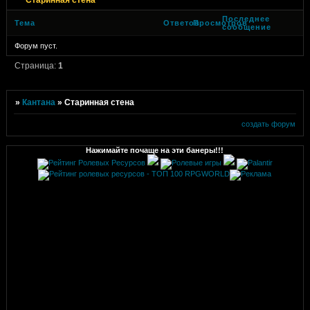
Последнее
Тема
Ответов
Просмотров
сообщение
Форум пуст.
Страница:
1
»
Кантана
»
Старинная стена
создать форум
Нажимайте почаще на эти банеры!!!